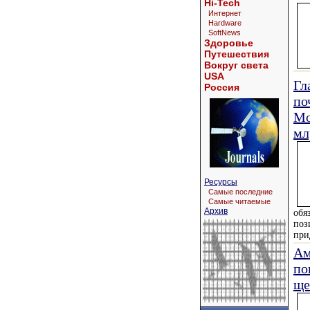
Hi-Tech
Интернет
Hardware
SoftNews
Здоровье
Путешествия
Вокруг света
USA
Гл
Россия
по
Мо
мл
Ресурсы
Самые последние
Самые читаемые
Архив
обя
поз
при
Ам
по
ще