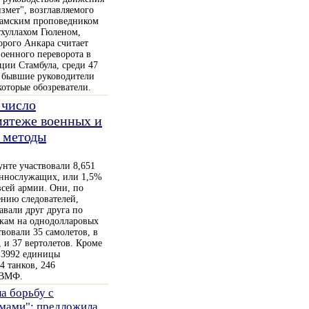
змет", возглавляемого
амским проповедником
хуллахом Гюленом,
орого Анкара считает
оенного переворота в
ии Стамбула, среди 47
ь бывшие руководители
которые обозреватели.
 число
мятеже военных и
х методы
унте участвовали 8,651
ннослужащих, или 1,5%
всей армии. Они, по
нию следователей,
авали друг друга по
кам на однодолларовых
вовали 35 самолетов, в
, и 37 вертолетов. Кроме
 3992 единицы
4 танков, 246
 ВМФ.
а борьбу с
мами": предложила