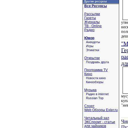
Другие ресурсы
Все Ресурсы
Рассылки
Газеты
Журналы
утв
ТВ - Online
нес
Радио
пол
деш
Юмор
Анекдоты
"М
Игры
Ге
Этикетки
ра
Открытки
дл
Поздравь друга
Программа TV
Кино
Новости кино
Кинообзоры
Музыка
Радио в internet
мус
Russian Top
куп
"не
Спорт
Web Обзоры Exler.ru
Читальный зал
Чи
ЭКСпромт - статьи
для чайников
Пу