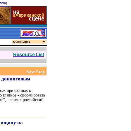
ленд
.
Resource List
Next Page
к допинговым
всех причастных к
о главное - сформировать
е", - заявил российский
енщину на