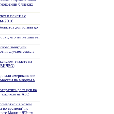
тношении близких
уют в пакеты с
ды-2016
…
болистов допустили до
орят, что им не хватает
ского вынудили
отни случаев секса в
женском туалете на
 (ВИДЕО)
ровали американские
 Москвы на выборы в
отвратить рост цен на
 алкоголя на АЗС
ссмертной в новом
а во времени" по
ниге Мадлен Л'Энгл