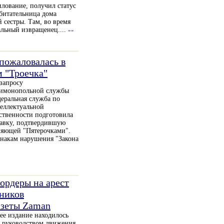
илование, получил статус
обитательница дома
й сестры. Там, во время
альный извращенец....
»»
 пожаловалась в
 "Троечка"
запросу
имонопольной службы
еральная служба по
еллектуальной
ственности подготовила
авку, подтвердившую
ляющей "Пятерочками".
накам нарушения "Закона
ордеры на арест
ников
азеты Zaman
ее издание находилось
 руководством движения