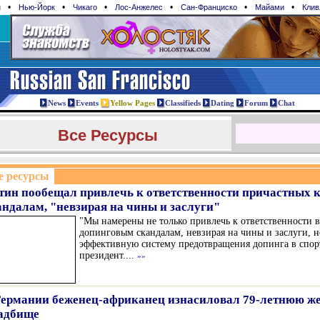
•
•
•
•
•
•
н
Нью-Йорк
Чикаго
Лос-Анжелес
Сан-Франциcко
Майами
Клив
News
Events
Yellow Pages
Classifieds
Dating
Forum
Chat
Все Ресурсы
е ресурсы
тин пообещал привлечь к ответственности причастных 
андалам, "невзирая на чины и заслуги"
"Мы намерены не только привлечь к ответственности 
допинговым скандалам, невзирая на чины и заслуги, н
эффективную систему предотвращения допинга в спорт
президент....
»»
Германии беженец-африканец изнасиловал 79-летнюю ж
адбище