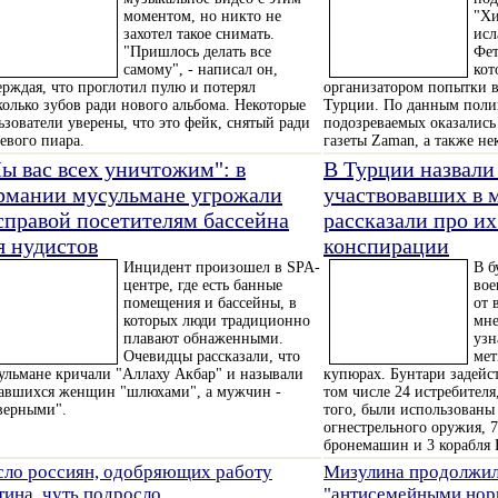
моментом, но никто не
"Хи
захотел такое снимать.
исл
"Пришлось делать все
Фет
самому", - написал он,
кот
ерждая, что проглотил пулю и потерял
организатором попытки в
колько зубов ради нового альбома. Некоторые
Турции. По данным полиц
ьзователи уверены, что это фейк, снятый ради
подозреваемых оказалис
евого пиара.
газеты Zaman, а также не
ы вас всех уничтожим": в
В Турции назвали
рмании мусульмане угрожали
участвовавших в 
справой посетителям бассейна
рассказали про и
я нудистов
конспирации
Инцидент произошел в SPA-
В б
центре, где есть банные
вое
помещения и бассейны, в
от 
которых люди традиционно
мне
плавают обнаженными.
узн
Очевидцы рассказали, что
мет
ульмане кричали "Аллаху Акбар" и называли
купюрах. Бунтари задейст
авшихся женщин "шлюхами", а мужчин -
том числе 24 истребителя
верными".
того, были использованы
огнестрельного оружия, 7
бронемашин и 3 корабля
сло россиян, одобряющих работу
Мизулина продолжил
тина, чуть подросло
"антисемейными нор
…