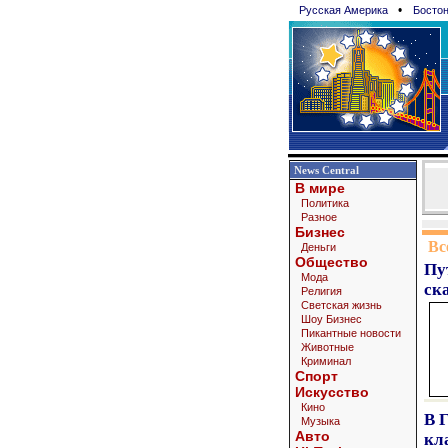
•
Русская Америка
Босто
News Central
В мире
Политика
Разное
Бизнес
Вс
Деньги
Общество
Пу
Мода
ск
Религия
Светская жизнь
Шоу Бизнес
Пикантные новости
Животные
Криминал
Спорт
Искусство
Кино
В 
Музыка
Авто
кл