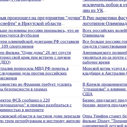
исключить побои в о
лиц из УК
…
рыв произошел на предприятии "дочки"
В Рио наркотики фас
снефти" в Иркутской области
логотипом Олимпиа
…
ьше половины россиян признались, что не
Всех российских волей
ересуются футболом
Олимпиады
ери олимпийской делегации РФ составили
Все больше россиян гов
 109 спортсменов
средств существования
ер фильма "Один дома" 26 лет спустя
Американского полицей
торил свой крик при встрече с пауком
уволиться из-за почти с
ИДЕО)
рабочее время
тралия попросила МВД РФ помочь в
Морской котик уснул в 
следовании дела против российских
кладбище в Австралии
несменов
овенство во Франции требует усилить
В Кремле прокомменти
ы безопасности в храмах
"страшилки" о влиянии
США
ектор ФСБ сообщил о 220
Бизнес предлагает пред
евдошахидах" и призвал разобраться с
бензин, вернув продажу
нимностью в интернете
сковской области в частном доме перезали
Опра Уинфри станет бе
ло трем петербуржцам и местному жителю
фильме Disney "Трещин
одноименной детской к