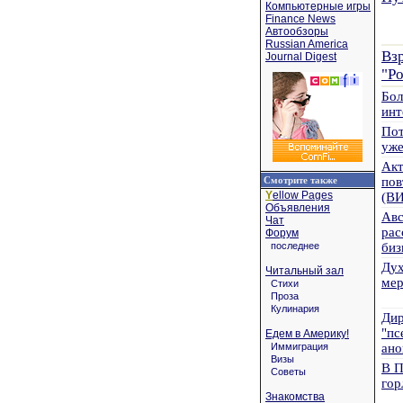
Компьютерные игры
Finance News
Автообзоры
Russian America
Вз
Journal Digest
"Ро
Бол
инт
Пот
уже
Акт
Смотрите также
пов
Y
ellow Pages
(В
Объявления
Авс
Чат
рас
Форум
последнее
биз
Дух
Читальный зал
мер
Стихи
Проза
Кулинария
Дир
"пс
Едем в Америку!
Иммиграция
ано
Визы
В П
Советы
гор
Знакомства