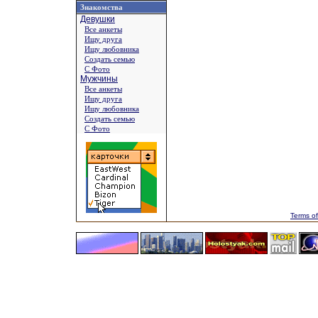
Знакомства
Девушки
Все анкеты
Ищу друга
Ищу любовника
Создать семью
С Фото
Мужчины
Все анкеты
Ищу друга
Ищу любовника
Создать семью
С Фото
Terms of