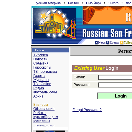
•
•
•
•
Русская Америка
Бостон
Нью-Йорк
Чикаго
Лос
News
Events
Yello
Frisco
Регис
TV/Video
Новости
События
Гороскопы
Existing User
Login
TВ программа
Газеты
E-mail:
Журналы
ТВ - Online
Password:
Радио
Фотоальбомы
Архив
Бизнесы
Объявления
Forgot Password?
Работа
Куплю/Продам
Магазины
Телекарточки