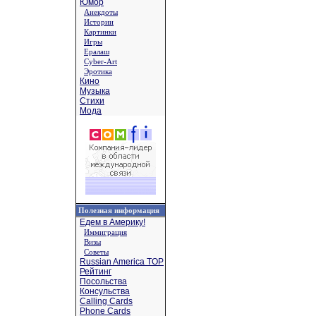
Юмор
Анекдоты
Истории
Картинки
Игры
Ералаш
Cyber-Art
Эротика
Кино
Музыка
Стихи
Мода
Полезная информация
Едем в Америку!
Иммиграция
Визы
Советы
Russian America TOP
Рейтинг
Посольства
Консульства
Calling Cards
Phone Cards