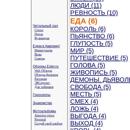
ЛЮДИ (11)
РЕВНОСТЬ (10)
ЕДА (6)
Читальный зал
КОРОЛЬ (6)
Стихи
Проза
ПЬЯНСТВО (6)
Кулинария
ГЛУПОСТЬ (5)
Едем в Америку!
МИР (5)
Иммиграция
Визы
ПУТЕШЕСТВИЕ (5)
Советы
ГОЛОВА (5)
Обзоры Exler.ru
Web Обзоры
ЖИВОПИСЬ (5)
Обзоры фильмов
ДЕМОНЫ. ДЬЯВОЛЫ
Рассказы
ЭКСпромт:
СВОБОДА (5)
Для чайников
МЕСТЬ (5)
Гороскопы
СМЕХ (4)
Знакомства
ЛОЖЬ (4)
Фотоальбомы
ВЫГОДА (4)
America views
Personal
ВЫХОД (4)
Создай свой альбом