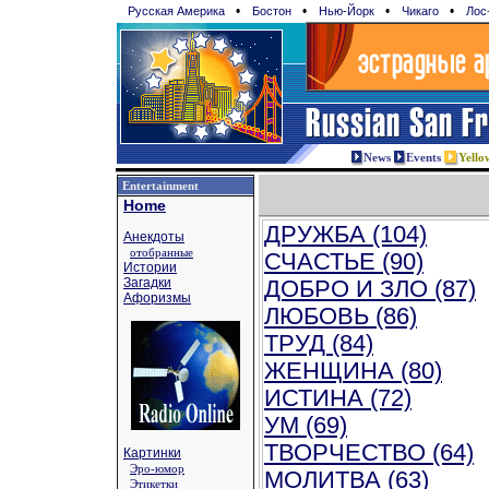
•
•
•
•
Русская Америка
Бостон
Нью-Йорк
Чикаго
Лос
News
Events
Yello
Entertainment
Home
ДРУЖБА (104)
Анекдоты
отобранные
СЧАСТЬЕ (90)
Истории
Загадки
ДОБРО И ЗЛО (87)
Афоризмы
ЛЮБОВЬ (86)
ТРУД (84)
ЖЕНЩИНА (80)
ИСТИНА (72)
УМ (69)
ТВОРЧЕСТВО (64)
Картинки
Эро-юмор
МОЛИТВА (63)
Этикетки