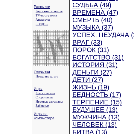
СУДЬБА (49)
Рассылки
ВРЕМЕНА (47)
Гороскоп по почте
TV-программа
СМЕРТЬ (40)
Анекдоты
... еще ...
МУЗЫКА (37)
УСПЕХ, НЕУДАЧА (
ВРАГ (33)
ПОРОК (31)
БОГАТСТВО (31)
ИСТОРИЯ (31)
ДЕНЬГИ (27)
Открытки
Поздравь друга
ДЕТИ (27)
ЖИЗНЬ (19)
Игры
Классические
БЕДНОСТЬ (17)
Спортивные
ТЕРПЕНИЕ (15)
Игровые автоматы
Забавные
БУДУЩЕЕ (13)
Игры на
МУЖЧИНА (13)
компьютере
ЧЕЛОВЕК (13)
БИТВА (13)