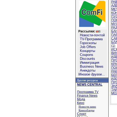
РАВ
АДВ
МЕЧ
КОН
ПУС
ПО
МУЖ
РАЗ
БАН
Рассылки:
ПАР
Новости-почтой
СА
TV-Программа
БЛ
Гороскопы
(1)
Job Offers
ИС
Концерты
ВИН
Coupons
ИДЕ
Discounts
ПРО
Иммиграция
КРА
Business News
ПО
Анекдоты
РАК
Многое другое...
БЕ
ИДО
Другие ресурсы
ПРО
NEWS CENTRAL
ЗНА
ТАЙ
Программа TV
МОЗ
Finance News
Мода
Кино
Новости кино
Кинообзоры
Спорт