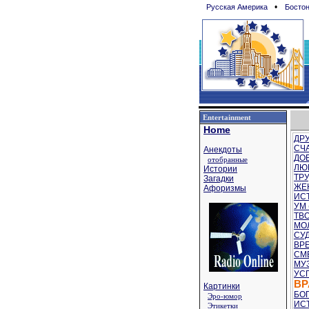
•
Русская Америка
Босто
Entertainment
Home
ДРУ
СЧА
Анекдоты
ДОБ
отобранные
ЛЮБ
Истории
ТРУ
Загадки
ЖЕ
Афоризмы
ИСТ
УМ 
ТВО
МОЛ
СУД
ВРЕ
СМЕ
МУЗ
УСП
ВР
Картинки
БОГ
Эро-юмор
ИСТ
Этикетки