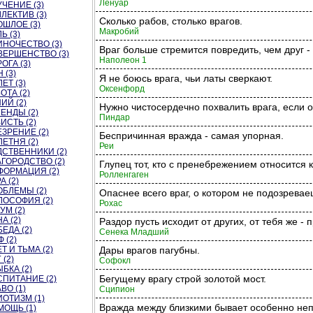
Ленуар
ЧЕНИЕ (3)
ЛЕКТИВ (3)
Сколько рабов, столько врагов.
ШЛОЕ (3)
Макробий
Ь (3)
ИНОЧЕСТВО (3)
Враг больше стремится повредить, чем друг -
ВЕРШЕНСТВО (3)
Наполеон 1
ОГА (3)
 (3)
Я не боюсь врага, чьи латы сверкают.
ЕТ (3)
Оксенфорд
ОТА (2)
ИЙ (2)
Нужно чистосердечно похвалить врага, если о
ЕНДЫ (2)
Пиндар
ИСТЬ (2)
ЗРЕНИЕ (2)
Беспричинная вражда - самая упорная.
ЕТНЯ (2)
Реи
ДСТВЕННИКИ (2)
ГОРОДСТВО (2)
Глупец тот, кто с пренебрежением относится к
ФОРМАЦИЯ (2)
Ролленгаген
А (2)
ОБЛЕМЫ (2)
Опаснее всего враг, о котором не подозревае
ЛОСОФИЯ (2)
Рохас
УМ (2)
А (2)
Раздор пусть исходит от других, от тебя же -
ЕДА (2)
Сенека Младший
 (2)
Т И ТЬМА (2)
Дары врагов пагубны.
 (2)
Софокл
БКА (2)
Бегущему врагу строй золотой мост.
СПИТАНИЕ (2)
ВО (1)
Сципион
ОТИЗМ (1)
Вражда между близкими бывает особенно не
МОЩЬ (1)