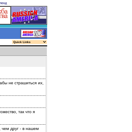
ленд
.
дабы не страшиться их,
жество, так что я
 чем друг - в нашем