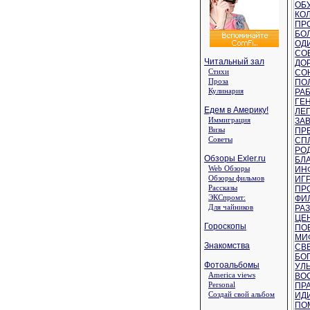
ОБУ
КОЛ
ПРО
БОЛ
ОД
СО
Читальный зал
ДОР
Стихи
СОН
Проза
ПОЛ
Кулинария
РАБ
ГЕН
Едем в Америку!
ЛЕГ
Иммиграция
ЗАВ
Визы
ПРЕ
Советы
СПЛ
РО
Обзоры Exler.ru
БЛА
Web Обзоры
ИН
Обзоры фильмов
ИГР
Рассказы
ПР
ЭКСпромт:
ФИ
Для чайников
РАЗ
ЦЕН
Гороскопы
ПОБ
МИФ
Знакомства
СВЕ
БОГ
Фотоальбомы
УЛЫ
America views
ВО
Personal
ПРА
Создай свой альбом
ИДИ
ПО