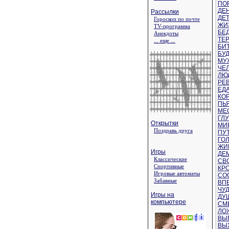
ПОР
ДЕН
Рассылки
ДЕТ
Гороскоп по почте
ЖИЗ
TV-программа
БЕД
Анекдоты
ТЕР
... еще ...
БИТ
БУД
МУЖ
ЧЕЛ
ЛЮД
РЕВ
ЕДА
КОР
ПЬЯ
МЕС
ГЛУ
Открытки
МИР
Поздравь друга
ПУТ
ГОЛ
ЖИ
Игры
ДЕМ
Классические
СВО
Спортивные
КРО
Игровые автоматы
СОС
Забавные
ВПЕ
ЧУД
Игры на
ДУШ
компьютере
СМЕ
ЛОЖ
ВЫГ
ВЫХ