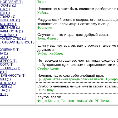
НОПРАВИЕ (1)
Тацит
ОКАТЫ (1)
Человек не может быть слишком разборчив в 
ТА (1)
Уайльд
ЕЦ (1)
ТЫНЯ (1)
Раздувающий огонь в ссорах, его не касающи
НИМАНИЕ (1)
жаловаться, если искры летят ему в лицо.
ЕСТВО (1)
ДЕЛЕНИЕ (1)
Франклин
АЛЬНОСТЬ (1)
Случается, что и враг даст добрый совет.
АНОЙЯ (1)
Томас Фуллер
МОУБИЙСТВО (1)
АГОТВОРИТЕЛЬНОСТЬ
Если у вас нет врагов, вам угрожает такое же
друзьями.
КУШЕНИЕ (1)
А (1)
Элберт Хаббард
Я (1)
Нет вражды страшнее, чем та, когда сходное 
ГРЕСС (1)
побуждаемое одинаковыми стремлениями и о
СОТА (1)
СЛОВИЦЫ (1)
Стефан Цвейг
И (1)
Человек часто сам себе злейший враг.
РЕМЕННОСТЬ (1)
ЛЫ (1)
Цицерон Затаенная вражда опаснее явной. | Цицеро
СТОТА (1)
Слабого человека лучше иметь своим врагом,
НИЕ (1)
Генри Шоу
НА (1)
Г (1)
Кругом враги!
Фродо Бэггинс, "Братство Кольца" Дж. Р.Р. Толкиен