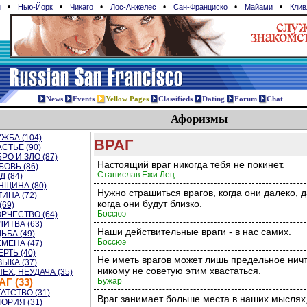
•
•
•
•
•
•
н
Нью-Йорк
Чикаго
Лос-Анжелес
Сан-Франциcко
Майами
Клив
News
Events
Yellow Pages
Classifieds
Dating
Forum
Chat
Афоризмы
ЖБА (104)
ВРАГ
СТЬЕ (90)
РО И ЗЛО (87)
Настоящий враг никогда тебя не покинет.
ОВЬ (86)
Станислав Ежи Лец
Д (84)
НЩИНА (80)
Нужно страшиться врагов, когда они далеко, 
ИНА (72)
когда они будут близко.
(69)
Боссюэ
РЧЕСТВО (64)
ИТВА (63)
Наши действительные враги - в нас самих.
ЬБА (49)
Боссюэ
МЕНА (47)
РТЬ (40)
Не иметь врагов может лишь предельное ничто
ЫКА (37)
никому не советую этим хвастаться.
ЕХ, НЕУДАЧА (35)
Бужар
АГ (33)
АТСТВО (31)
Враг занимает больше места в наших мыслях,
ОРИЯ (31)