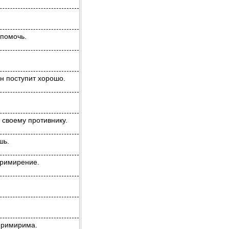
 помочь.
н поступит хорошо.
 своему противнику.
шь.
 примирение.
примирима.