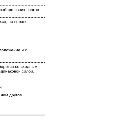
выборе своих врагов.
хся, не вправе
 положение и с
борется со сходным.
динаковой силой.
н
 чем другом.