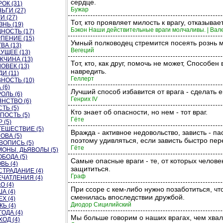
сердце.
ОК (31)
Бужар
ЬГИ (27)
И (27)
Тот, кто проявляет милость к врагу, отказывае
НЬ (19)
Бэкон Наши действительные враги молчаливы. | Вал
НОСТЬ (17)
ПЕНИЕ (15)
Умный полководец стремится посеять рознь 
ВА (13)
Вегеций
УЩЕЕ (13)
ЧИНА (13)
Тот, кто, как друг, помочь не может, Способен 
ОВЕК (13)
навредить.
И (11)
Геллерт
НОСТЬ (10)
 (6)
Лучший способ избавится от врага - сделать е
ОЛЬ (6)
Генрих IV
НСТВО (6)
ТЬ (5)
Кто знает об опасности, но нем - тот враг.
ПОСТЬ (5)
Гёте
 (5)
ЕШЕСТВИЕ (5)
Вражда - активное недовольство, зависть - па
ОВА (5)
поэтому удивляться, если зависть быстро пер
ВОПИСЬ (5)
Гёте
ОНЫ. ДЬЯВОЛЫ (5)
БОДА (5)
Самые опасные враги - те, от которых челове
ВЬ (4)
защититься.
ТРАДАНИЕ (4)
Граф
ЧАТЛЕНИЯ (4)
О (4)
При ссоре с кем-либо нужно позаботиться, чт
А (4)
сменилась впоследствии дружбой.
Х (4)
Диодор Сицилийский
Ь (4)
ОДА (4)
Мы больше говорим о наших врагах, чем хва
ОД (4)