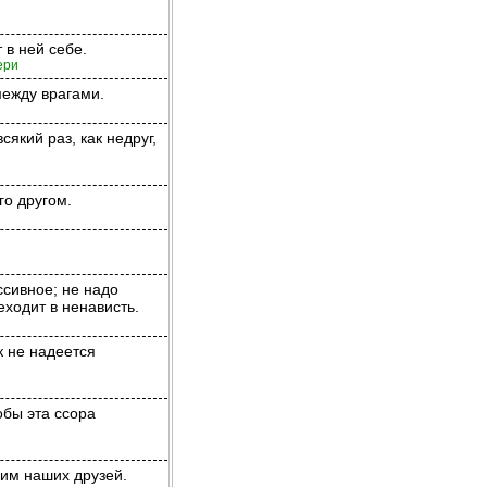
т в ней себе.
ери
между врагами.
всякий раз, как недруг,
го другом.
ссивное; не надо
еходит в ненависть.
к не надеется
обы эта ссора
лим наших друзей.