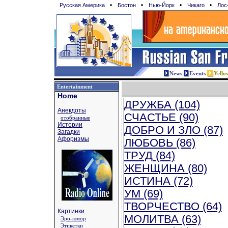
•
•
•
•
Русская Америка
Бостон
Нью-Йорк
Чикаго
Лос
News
Events
Yello
Entertainment
Home
ДРУЖБА (104)
Анекдоты
СЧАСТЬЕ (90)
отобранные
Истории
ДОБРО И ЗЛО (87)
Загадки
Афоризмы
ЛЮБОВЬ (86)
ТРУД (84)
ЖЕНЩИНА (80)
ИСТИНА (72)
УМ (69)
ТВОРЧЕСТВО (64)
Картинки
МОЛИТВА (63)
Эро-юмор
Этикетки