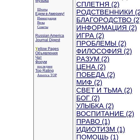
Музыка
СПЛЕТНЯ (2)
Штаты
РОДСТВЕННИКИ (2
Едем в Америку!
Иммиграция
БЛАГОРОДСТВО (2
Визы
ИНФОРМАЦИЯ (2)
Советы
ИГРА (2)
Russian America
Journal Digest
ПРОБЛЕМЫ (2)
Y
ellow Pages
ФИЛОСОФИЯ (2)
Объявления
Чат
РАЗУМ (2)
Форум
ЦЕНА (2)
последнее
Top Rating
ПОБЕДА (2)
America TOP
МИФ (2)
СВЕТ И ТЬМА (2)
БОГ (2)
УЛЫБКА (2)
ВОСПИТАНИЕ (2)
ПРАВО (1)
ИДИОТИЗМ (1)
ПОМОЩЬ (1)