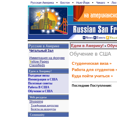
•
•
•
•
Русская Америка
Бостон
Нью-Йорк
Чикаго
Лос
News
Events
Yell
Едем в Америку!
Обуч
Русские в Америке
»
Читальный Зал
Обучение в США
Иммиграция на форуме
Y
ellow Pages
Студенческая виза »
Classifieds
Работа для студентов 
Едем в Америку!
Въездные визы
Куда пойти учиться »
Иммиграция в США
Полезные советы
Последние Поступления:
Работа В США
Обучение в США
Web ресурсы
Shopping
Телефонные карточки
Билеты на концерты
Community